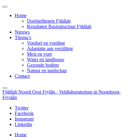
Home
Doelstellingen Fjildlab
Resultaten Basisstructuur Fjildlab
Nieuws
Thema’s
Voedsel en voeding
Adaptatie aan verzilting
Mest en voer
Water en landbouw
Gezonde bodem
Natuur en landschap
Contact
Fjildlab Noord Oost Frylân · Veldlaboratorium in Noordoost-
Fryslân
Twitter
Facebook
Instagram
Linkedin
Home