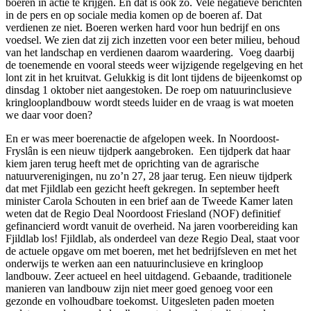
boeren in actie te krijgen. En dat is ook zo. Vele negatieve berichten
in de pers en op sociale media komen op de boeren af. Dat
verdienen ze niet. Boeren werken hard voor hun bedrijf en ons
voedsel. We zien dat zij zich inzetten voor een beter milieu, behoud
van het landschap en verdienen daarom waardering. Voeg daarbij
de toenemende en vooral steeds weer wijzigende regelgeving en het
lont zit in het kruitvat. Gelukkig is dit lont tijdens de bijeenkomst op
dinsdag 1 oktober niet aangestoken. De roep om natuurinclusieve
kringlooplandbouw wordt steeds luider en de vraag is wat moeten
we daar voor doen?
En er was meer boerenactie de afgelopen week. In Noordoost-
Fryslân is een nieuw tijdperk aangebroken. Een tijdperk dat haar
kiem jaren terug heeft met de oprichting van de agrarische
natuurverenigingen, nu zo’n 27, 28 jaar terug. Een nieuw tijdperk
dat met Fjildlab een gezicht heeft gekregen. In september heeft
minister Carola Schouten in een brief aan de Tweede Kamer laten
weten dat de Regio Deal Noordoost Friesland (NOF) definitief
gefinancierd wordt vanuit de overheid. Na jaren voorbereiding kan
Fjildlab los! Fjildlab, als onderdeel van deze Regio Deal, staat voor
de actuele opgave om met boeren, met het bedrijfsleven en met het
onderwijs te werken aan een natuurinclusieve en kringloop
landbouw. Zeer actueel en heel uitdagend. Gebaande, traditionele
manieren van landbouw zijn niet meer goed genoeg voor een
gezonde en volhoudbare toekomst. Uitgesleten paden moeten