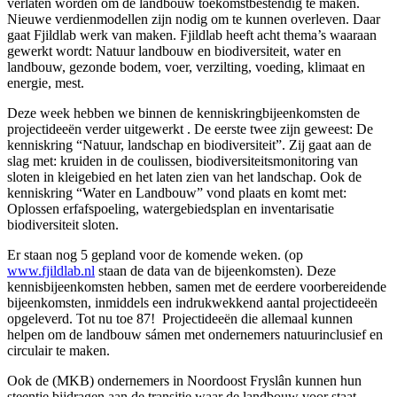
verlaten worden om de landbouw toekomstbestendig te maken.
Nieuwe verdienmodellen zijn nodig om te kunnen overleven. Daar
gaat Fjildlab werk van maken. Fjildlab heeft acht thema’s waaraan
gewerkt wordt: Natuur landbouw en biodiversiteit, water en
landbouw, gezonde bodem, voer, verzilting, voeding, klimaat en
energie, mest.
Deze week hebben we binnen de kenniskringbijeenkomsten de
projectideeën verder uitgewerkt . De eerste twee zijn geweest: De
kenniskring “Natuur, landschap en biodiversiteit”. Zij gaat aan de
slag met: kruiden in de coulissen, biodiversiteitsmonitoring van
sloten in kleigebied en het laten zien van het landschap. Ook de
kenniskring “Water en Landbouw” vond plaats en komt met:
Oplossen erfafspoeling, watergebiedsplan en inventarisatie
biodiversiteit sloten.
Er staan nog 5 gepland voor de komende weken. (op
www.fjildlab.nl
staan de data van de bijeenkomsten). Deze
kennisbijeenkomsten hebben, samen met de eerdere voorbereidende
bijeenkomsten, inmiddels een indrukwekkend aantal projectideeën
opgeleverd. Tot nu toe 87! Projectideeën die allemaal kunnen
helpen om de landbouw sámen met ondernemers natuurinclusief en
circulair te maken.
Ook de (MKB) ondernemers in Noordoost Fryslân kunnen hun
steentje bijdragen aan de transitie waar de landbouw voor staat.